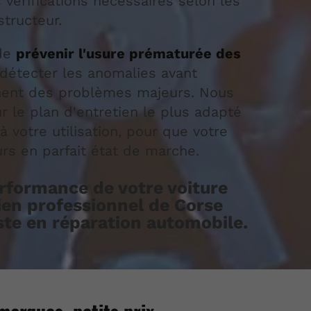
s vérifications nécessaires selon les
tructeur.
 de
prévenir l'usure prématurée des
détecter les anomalies avant
nnent des problèmes majeurs. Nous
r le plan d'entretien le plus adapté
à votre utilisation, pour que votre
urs en parfait état de marche.
erformance de votre voiture
tien professionnel de Corse
ste en réparation automobile.