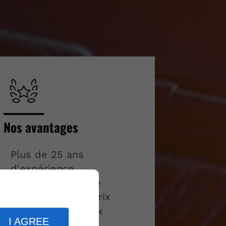
Nos avantages
Plus de 25 ans
d'expérience
Professionnalisme
Rapport qualité-prix
Accueil chaleureux
I AGREE