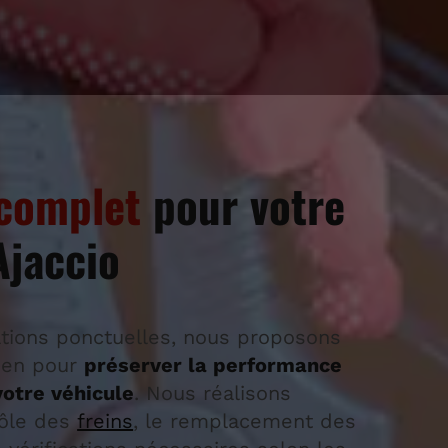
 complet
pour votre
Ajaccio
tions ponctuelles, nous proposons
tien pour
préserver la performance
votre véhicule
. Nous réalisons
rôle des
freins
, le remplacement des