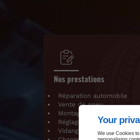
Nos prestations
Réparation automobile
Vente de pneu
Montage de pneu
Your priva
Réglage de parallélisme
Vidange de voiture
We use Cookies to
Changement de plaquette 
personalising conte