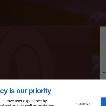
cy is our priority
 improve user experience by
Customize
de frein
nt and ads, as well as analyzing