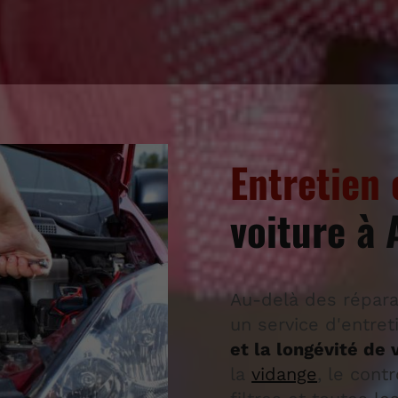
Entretien
voiture à 
Au-delà des répara
un service d'entre
et la longévité de 
la
vidange
, le cont