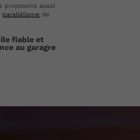
us proposons aussi
u
parallélisme
de
le fiable et
ance au garagre