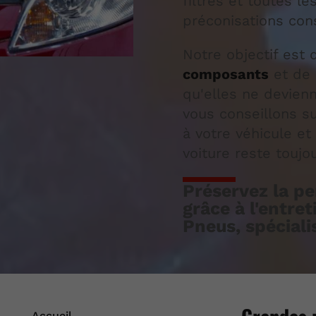
filtres et toutes le
préconisations cons
Notre objectif est
composants
et de 
qu'elles ne devie
vous conseillons su
à votre véhicule et 
voiture reste toujo
Préservez la p
grâce à l'entre
Pneus, spéciali
Accueil